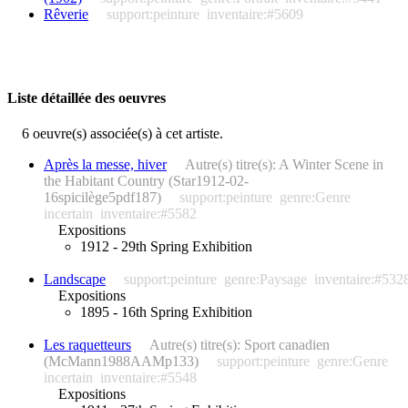
Rêverie
support:peinture
inventaire:#5609
Liste détaillée des oeuvres
6 oeuvre(s) associée(s) à cet artiste.
Après la messe, hiver
Autre(s) titre(s): A Winter Scene in
the Habitant Country (Star1912-02-
16spicilège5pdf187)
support:peinture
genre:Genre
incertain
inventaire:#5582
Expositions
1912 - 29th Spring Exhibition
Landscape
support:peinture
genre:Paysage
inventaire:#532
Expositions
1895 - 16th Spring Exhibition
Les raquetteurs
Autre(s) titre(s): Sport canadien
(McMann1988AAMp133)
support:peinture
genre:Genre
incertain
inventaire:#5548
Expositions