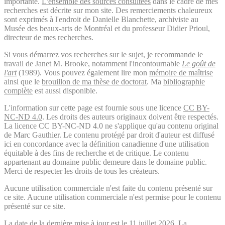
importante.
L'ensemble des sources consultées
dans le cadre de mes
recherches est décrite sur mon site. Des remerciements chaleureux
sont exprimés à l'endroit de Danielle Blanchette, archiviste au
Musée des beaux-arts de Montréal et du professeur Didier Prioul,
directeur de mes recherches.
Si vous démarrez vos recherches sur le sujet, je recommande le
travail de Janet M. Brooke, notamment l'incontournable
Le goût de
l'art
(1989). Vous pouvez également lire mon
mémoire de maîtrise
ainsi que le
brouillon de ma thèse de doctorat
. Ma
bibliographie
complète
est aussi disponible.
L'information sur cette page est fournie sous une licence
CC BY-
NC-ND 4.0
. Les droits des auteurs originaux doivent être respectés.
La licence CC BY-NC-ND 4.0 ne s'applique qu'au contenu original
de Marc Gauthier. Le contenu protégé par droit d'auteur est diffusé
ici en concordance avec la définition canadienne d'une utilisation
équitable à des fins de recherche et de critique. Le contenu
appartenant au domaine public demeure dans le domaine public.
Merci de respecter les droits de tous les créateurs.
Aucune utilisation commerciale n'est faite du contenu présenté sur
ce site. Aucune utilisation commerciale n'est permise pour le contenu
présenté sur ce site.
La date de la dernière mise à jour est le 11 juillet 2026. La