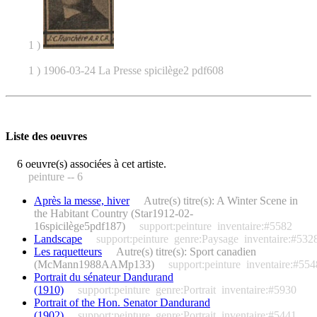
1 )
1 ) 1906-03-24 La Presse spicilège2 pdf608
Liste des oeuvres
6 oeuvre(s) associées à cet artiste.
peinture -- 6
Après la messe, hiver
Autre(s) titre(s): A Winter Scene in
the Habitant Country (Star1912-02-
16spicilège5pdf187)
support:peinture
inventaire:#5582
Landscape
support:peinture
genre:Paysage
inventaire:#532
Les raquetteurs
Autre(s) titre(s): Sport canadien
(McMann1988AAMp133)
support:peinture
inventaire:#554
Portrait du sénateur Dandurand
(1910)
support:peinture
genre:Portrait
inventaire:#5930
Portrait of the Hon. Senator Dandurand
(1902)
support:peinture
genre:Portrait
inventaire:#5441