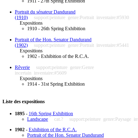
1911 - 27th Spring Exhibition
Portrait du sénateur Dandurand
(1910)
support:peinture
genre:Portrait
inventaire:#5930
Expositions
1910 - 26th Spring Exhibition
Portrait of the Hon. Senator Dandurand
(1902)
support:peinture
genre:Portrait
inventaire:#5441
Expositions
1902 - Exhibition of the R.C.A.
Rêverie
support:peinture
genre:Genre
incertain
inventaire:#5609
Expositions
1914 - 31st Spring Exhibition
Liste des expositions
1895
-
16th Spring Exhibition
Landscape
cat.?
support:peinture
genre:Paysage
in
1902
-
Exhibition of the R.C.A.
Portrait of the Hon. Senator Dandurand