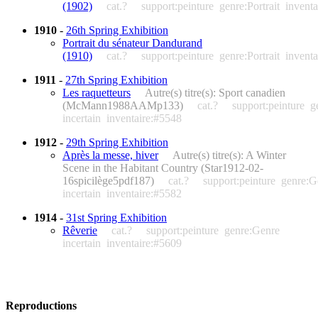
(1902)
cat.?
support:peinture
genre:Portrait
invent
1910
-
26th Spring Exhibition
Portrait du sénateur Dandurand
(1910)
cat.?
support:peinture
genre:Portrait
invent
1911
-
27th Spring Exhibition
Les raquetteurs
Autre(s) titre(s): Sport canadien
(McMann1988AAMp133)
cat.?
support:peinture
g
incertain
inventaire:#5548
1912
-
29th Spring Exhibition
Après la messe, hiver
Autre(s) titre(s): A Winter
Scene in the Habitant Country (Star1912-02-
16spicilège5pdf187)
cat.?
support:peinture
genre:G
incertain
inventaire:#5582
1914
-
31st Spring Exhibition
Rêverie
cat.?
support:peinture
genre:Genre
incertain
inventaire:#5609
Reproductions