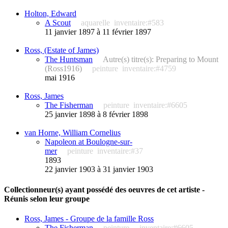
Holton, Edward
A Scout
aquarelle
inventaire:#583
11 janvier 1897 à 11 février 1897
Ross, (Estate of James)
The Huntsman
Autre(s) titre(s): Preparing to Mount
(Ross1916)
peinture
inventaire:#4759
mai 1916
Ross, James
The Fisherman
peinture
inventaire:#6605
25 janvier 1898 à 8 février 1898
van Horne, William Cornelius
Napoleon at Boulogne-sur-
mer
peinture
inventaire:#37
1893
22 janvier 1903 à 31 janvier 1903
Collectionneur(s) ayant possédé des oeuvres de cet artiste -
Réunis selon leur groupe
Ross, James - Groupe de la famille Ross
The Fisherman
peinture
inventaire:#6605