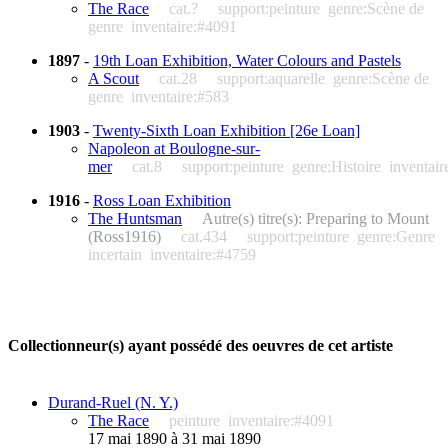
The Race
cat.?
support:peinture
genre:Scène de
genre
inventaire:#4091
1897
-
19th Loan Exhibition, Water Colours and Pastels
A Scout
cat.28
support:aquarelle
genre:Scène de
genre
inventaire:#583
1903
-
Twenty-Sixth Loan Exhibition [26e Loan]
Napoleon at Boulogne-sur-
mer
cat.8
support:peinture
genre:Histoire
inventair
1916
-
Ross Loan Exhibition
The Huntsman
Autre(s) titre(s): Preparing to Mount
(Ross1916)
cat.434
support:peinture
genre:Genre
incertain
inventaire:#4759
Collectionneur(s) ayant possédé des oeuvres de cet artiste
Durand-Ruel (N. Y.)
The Race
peinture
inventaire:#4091
17 mai 1890 à 31 mai 1890