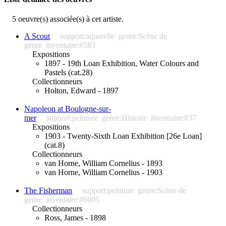
5 oeuvre(s) associée(s) à cet artiste.
A Scout
support:aquarelle
genre:Scène de
genre
inventaire:#583
Expositions
1897 - 19th Loan Exhibition, Water Colours and
Pastels (cat.28)
Collectionneurs
Holton, Edward - 1897
Napoleon at Boulogne-sur-
mer
support:peinture
genre:Histoire
inventaire:#37
Expositions
1903 - Twenty-Sixth Loan Exhibition [26e Loan]
(cat.8)
Collectionneurs
van Horne, William Cornelius - 1893
van Horne, William Cornelius - 1903
The Fisherman
support:peinture
genre:Scène de
genre
inventaire:#6605
Collectionneurs
Ross, James - 1898