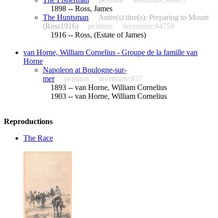
1898 -- Ross, James
The Huntsman
Autre(s) titre(s): Preparing to Mount
(Ross1916)
peinture
inventaire:#4759
1916 -- Ross, (Estate of James)
van Horne, William Cornelius - Groupe de la famille van
Horne
Napoleon at Boulogne-sur-
mer
peinture
inventaire:#37
1893 -- van Horne, William Cornelius
1903 -- van Horne, William Cornelius
Reproductions
The Race