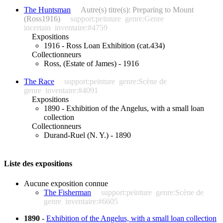
The Huntsman
Autre(s) titre(s): Preparing to Mount
(Ross1916)
support:peinture
genre:Genre
incertain
inventaire:#4759
Expositions
1916 - Ross Loan Exhibition (cat.434)
Collectionneurs
Ross, (Estate of James) - 1916
The Race
support:peinture
genre:Scène de
genre
inventaire:#4091
Expositions
1890 - Exhibition of the Angelus, with a small loan
collection
Collectionneurs
Durand-Ruel (N. Y.) - 1890
Liste des expositions
Aucune exposition connue
The Fisherman
support:peinture
genre:Scène de
genre
inventaire:#6605
1890
-
Exhibition of the Angelus, with a small loan collection