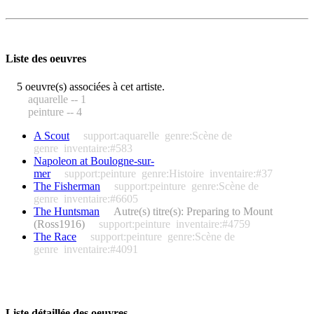
Liste des oeuvres
5 oeuvre(s) associées à cet artiste.
aquarelle -- 1
peinture -- 4
A Scout
support:aquarelle
genre:Scène de
genre
inventaire:#583
Napoleon at Boulogne-sur-
mer
support:peinture
genre:Histoire
inventaire:#37
The Fisherman
support:peinture
genre:Scène de
genre
inventaire:#6605
The Huntsman
Autre(s) titre(s): Preparing to Mount
(Ross1916)
support:peinture
inventaire:#4759
The Race
support:peinture
genre:Scène de
genre
inventaire:#4091
Liste détaillée des oeuvres