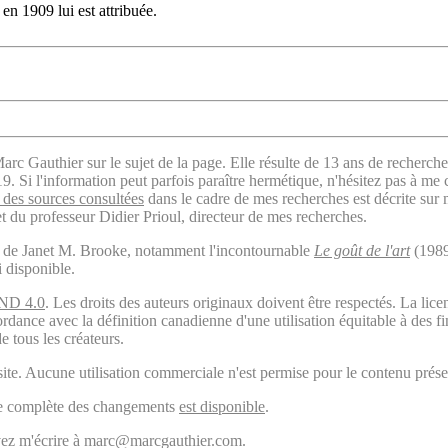
 1909 lui est attribuée.
arc Gauthier sur le sujet de la page. Elle résulte de 13 ans de recherche
. Si l'information peut parfois paraître hermétique, n'hésitez pas à me 
des sources consultées
dans le cadre de mes recherches est décrite sur
t du professeur Didier Prioul, directeur de mes recherches.
il de Janet M. Brooke, notamment l'incontournable
Le goût de l'art
(1989
i disponible.
ND 4.0
. Les droits des auteurs originaux doivent être respectés. La 
ordance avec la définition canadienne d'une utilisation équitable à des 
e tous les créateurs.
ite. Aucune utilisation commerciale n'est permise pour le contenu présen
ogie complète des changements
est disponible
.
ouvez m'écrire à marc@marcgauthier.com.