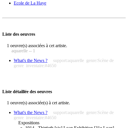
Ecole de La Haye
Liste des oeuvres
1 oeuvre(s) associées à cet artiste.
aquarelle -- 1
What's the News ?
support:aquarelle
genre:Scène de
genre
inventaire:#4650
Liste détaillée des oeuvres
1 oeuvre(s) associée(s) à cet artiste.
What's the News ?
support:aquarelle
genre:Scène de
genre
inventaire:#4650
Expositions
1914 - Thirtieth [sic] Loan Exhibition [31e Loan]