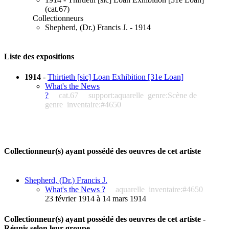
(cat.67)
Collectionneurs
Shepherd, (Dr.) Francis J. - 1914
Liste des expositions
1914
-
Thirtieth [sic] Loan Exhibition [31e Loan]
What's the News
?
cat.67
support:aquarelle
genre:Scène de
genre
inventaire:#4650
Collectionneur(s) ayant possédé des oeuvres de cet artiste
Shepherd, (Dr.) Francis J.
What's the News ?
aquarelle
inventaire:#4650
23 février 1914 à 14 mars 1914
Collectionneur(s) ayant possédé des oeuvres de cet artiste -
Réunis selon leur groupe