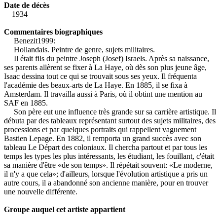
Date de décès
1934
Commentaires biographiques
Benezit1999:
Hollandais. Peintre de genre, sujets militaires.
Il était fils du peintre Joseph (Josef) Israels. Après sa naissance,
ses parents allèrent se fixer à La Haye, où dès son plus jeune âge,
Isaac dessina tout ce qui se trouvait sous ses yeux. Il fréquenta
l'académie des beaux-arts de La Haye. En 1885, il se fixa à
Amsterdam. Il travailla aussi à Paris, où il obtint une mention au
SAF en 1885.
Son père eut une influence très grande sur sa carrière artistique. Il
débuta par des tableaux représentant surtout des sujets militaires, des
processions et par quelques portraits qui rappellent vaguement
Bastien Lepage. En 1882, il remporta un grand succès avec son
tableau Le Départ des coloniaux. Il chercha partout et par tous les
temps les types les plus intéressants, les étudiant, les fouillant, c'était
sa manière d'être «de son temps». Il répétait souvent: «Le moderne,
il n'y a que cela»; d'ailleurs, lorsque l'évolution artistique a pris un
autre cours, il a abandonné son ancienne manière, pour en trouver
une nouvelle différente.
Groupe auquel cet artiste appartient