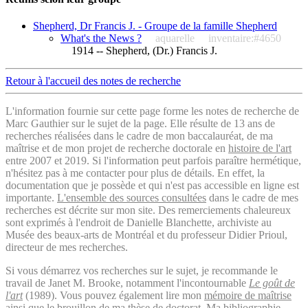
Shepherd, Dr Francis J. - Groupe de la famille Shepherd
What's the News ?
aquarelle
inventaire:#4650
1914 -- Shepherd, (Dr.) Francis J.
Retour à l'accueil des notes de recherche
L'information fournie sur cette page forme les notes de recherche de
Marc Gauthier sur le sujet de la page. Elle résulte de 13 ans de
recherches réalisées dans le cadre de mon baccalauréat, de ma
maîtrise et de mon projet de recherche doctorale en
histoire de l'art
entre 2007 et 2019. Si l'information peut parfois paraître hermétique,
n'hésitez pas à me contacter pour plus de détails. En effet, la
documentation que je possède et qui n'est pas accessible en ligne est
importante.
L'ensemble des sources consultées
dans le cadre de mes
recherches est décrite sur mon site. Des remerciements chaleureux
sont exprimés à l'endroit de Danielle Blanchette, archiviste au
Musée des beaux-arts de Montréal et du professeur Didier Prioul,
directeur de mes recherches.
Si vous démarrez vos recherches sur le sujet, je recommande le
travail de Janet M. Brooke, notamment l'incontournable
Le goût de
l'art
(1989). Vous pouvez également lire mon
mémoire de maîtrise
ainsi que le
brouillon de ma thèse de doctorat
. Ma
bibliographie