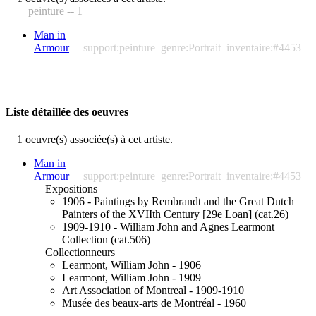
peinture -- 1
Man in
Armour
support:peinture
genre:Portrait
inventaire:#4453
Liste détaillée des oeuvres
1 oeuvre(s) associée(s) à cet artiste.
Man in
Armour
support:peinture
genre:Portrait
inventaire:#4453
Expositions
1906 - Paintings by Rembrandt and the Great Dutch
Painters of the XVIIth Century [29e Loan] (cat.26)
1909-1910 - William John and Agnes Learmont
Collection (cat.506)
Collectionneurs
Learmont, William John - 1906
Learmont, William John - 1909
Art Association of Montreal - 1909-1910
Musée des beaux-arts de Montréal - 1960