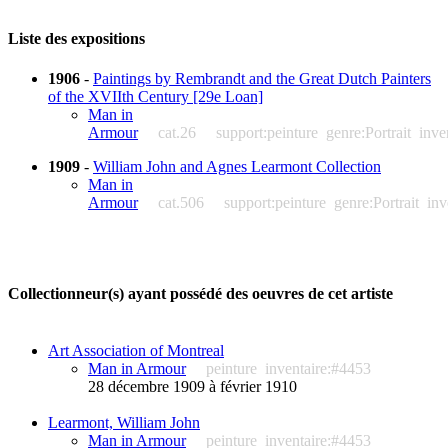
Liste des expositions
1906
-
Paintings by Rembrandt and the Great Dutch Painters
of the XVIIth Century [29e Loan]
Man in
Armour
cat.26
support:peinture
genre:Portrait
inve
1909
-
William John and Agnes Learmont Collection
Man in
Armour
cat.506
support:peinture
genre:Portrait
inv
Collectionneur(s) ayant possédé des oeuvres de cet artiste
Art Association of Montreal
Man in Armour
peinture
inventaire:#4453
28 décembre 1909 à février 1910
Learmont, William John
Man in Armour
peinture
inventaire:#4453