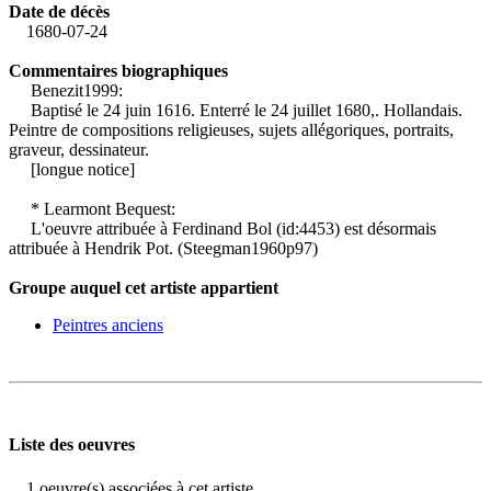
Date de décès
1680-07-24
Commentaires biographiques
Benezit1999:
Baptisé le 24 juin 1616. Enterré le 24 juillet 1680,. Hollandais.
Peintre de compositions religieuses, sujets allégoriques, portraits,
graveur, dessinateur.
[longue notice]
* Learmont Bequest:
L'oeuvre attribuée à Ferdinand Bol (id:4453) est désormais
attribuée à Hendrik Pot. (Steegman1960p97)
Groupe auquel cet artiste appartient
Peintres anciens
Liste des oeuvres
1 oeuvre(s) associées à cet artiste.