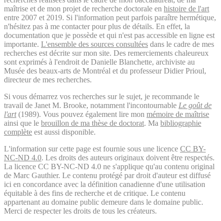
maîtrise et de mon projet de recherche doctorale en
histoire de l'art
entre 2007 et 2019. Si l'information peut parfois paraître hermétique,
n'hésitez pas à me contacter pour plus de détails. En effet, la
documentation que je possède et qui n'est pas accessible en ligne est
importante.
L'ensemble des sources consultées
dans le cadre de mes
recherches est décrite sur mon site. Des remerciements chaleureux
sont exprimés à l'endroit de Danielle Blanchette, archiviste au
Musée des beaux-arts de Montréal et du professeur Didier Prioul,
directeur de mes recherches.
Si vous démarrez vos recherches sur le sujet, je recommande le
travail de Janet M. Brooke, notamment l'incontournable
Le goût de
l'art
(1989). Vous pouvez également lire mon
mémoire de maîtrise
ainsi que le
brouillon de ma thèse de doctorat
. Ma
bibliographie
complète
est aussi disponible.
L'information sur cette page est fournie sous une licence
CC BY-
NC-ND 4.0
. Les droits des auteurs originaux doivent être respectés.
La licence CC BY-NC-ND 4.0 ne s'applique qu'au contenu original
de Marc Gauthier. Le contenu protégé par droit d'auteur est diffusé
ici en concordance avec la définition canadienne d'une utilisation
équitable à des fins de recherche et de critique. Le contenu
appartenant au domaine public demeure dans le domaine public.
Merci de respecter les droits de tous les créateurs.