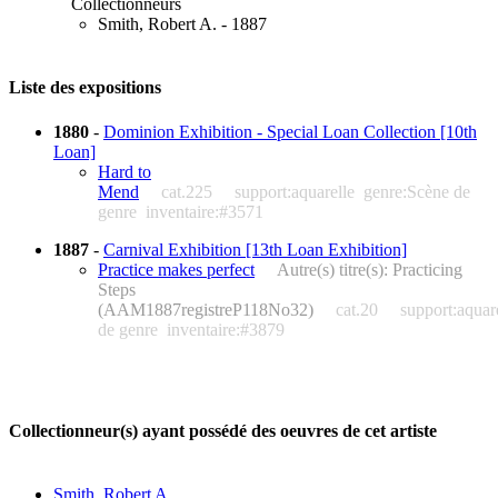
Collectionneurs
Smith, Robert A. - 1887
Liste des expositions
1880
-
Dominion Exhibition - Special Loan Collection [10th
Loan]
Hard to
Mend
cat.225
support:aquarelle
genre:Scène de
genre
inventaire:#3571
1887
-
Carnival Exhibition [13th Loan Exhibition]
Practice makes perfect
Autre(s) titre(s): Practicing
Steps
(AAM1887registreP118No32)
cat.20
support:aquar
de genre
inventaire:#3879
Collectionneur(s) ayant possédé des oeuvres de cet artiste
Smith, Robert A.