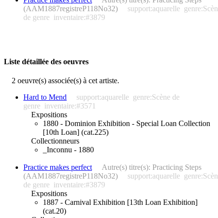
(AAM1887registreP118No32)
support:aquarelle
genre:Scèn
de genre
inventaire:#3879
Liste détaillée des oeuvres
2 oeuvre(s) associée(s) à cet artiste.
Hard to Mend
support:aquarelle
genre:Scène de
genre
inventaire:#3571
Expositions
1880 - Dominion Exhibition - Special Loan Collection
[10th Loan] (cat.225)
Collectionneurs
_Inconnu - 1880
Practice makes perfect
Autre(s) titre(s): Practicing Steps
(AAM1887registreP118No32)
support:aquarelle
genre:Scèn
de genre
inventaire:#3879
Expositions
1887 - Carnival Exhibition [13th Loan Exhibition]
(cat.20)