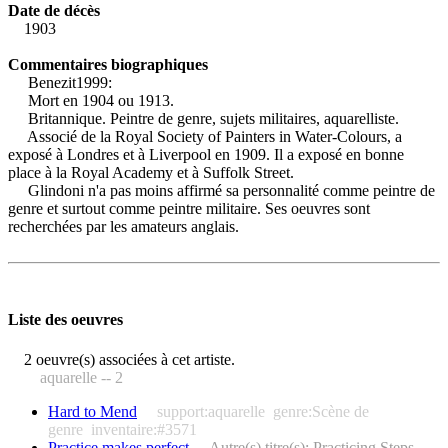
Date de décès
1903
Commentaires biographiques
Benezit1999:
Mort en 1904 ou 1913.
Britannique. Peintre de genre, sujets militaires, aquarelliste.
Associé de la Royal Society of Painters in Water-Colours, a
exposé à Londres et à Liverpool en 1909. Il a exposé en bonne
place à la Royal Academy et à Suffolk Street.
Glindoni n'a pas moins affirmé sa personnalité comme peintre de
genre et surtout comme peintre militaire. Ses oeuvres sont
recherchées par les amateurs anglais.
Liste des oeuvres
2 oeuvre(s) associées à cet artiste.
aquarelle -- 2
Hard to Mend
support:aquarelle
genre:Scène de
genre
inventaire:#3571
Practice makes perfect
Autre(s) titre(s): Practicing Steps