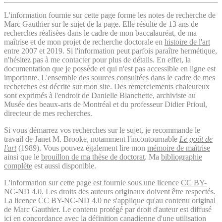
L'information fournie sur cette page forme les notes de recherche de
Marc Gauthier sur le sujet de la page. Elle résulte de 13 ans de
recherches réalisées dans le cadre de mon baccalauréat, de ma
maîtrise et de mon projet de recherche doctorale en
histoire de l'art
entre 2007 et 2019. Si l'information peut parfois paraître hermétique,
n'hésitez pas à me contacter pour plus de détails. En effet, la
documentation que je possède et qui n'est pas accessible en ligne est
importante.
L'ensemble des sources consultées
dans le cadre de mes
recherches est décrite sur mon site. Des remerciements chaleureux
sont exprimés à l'endroit de Danielle Blanchette, archiviste au
Musée des beaux-arts de Montréal et du professeur Didier Prioul,
directeur de mes recherches.
Si vous démarrez vos recherches sur le sujet, je recommande le
travail de Janet M. Brooke, notamment l'incontournable
Le goût de
l'art
(1989). Vous pouvez également lire mon
mémoire de maîtrise
ainsi que le
brouillon de ma thèse de doctorat
. Ma
bibliographie
complète
est aussi disponible.
L'information sur cette page est fournie sous une licence
CC BY-
NC-ND 4.0
. Les droits des auteurs originaux doivent être respectés.
La licence CC BY-NC-ND 4.0 ne s'applique qu'au contenu original
de Marc Gauthier. Le contenu protégé par droit d'auteur est diffusé
ici en concordance avec la définition canadienne d'une utilisation