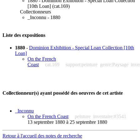
1880 - Dominion Exhibition - Special Loan Collection
[10th Loan] (cat.169)
Collectionneurs
_Inconnu - 1880
Liste des expositions
1880
-
Dominion Exhibition - Special Loan Collection [10th
Loan]
On the French
Coast
cat.169
support:peinture
genre:Paysage
inve
Collectionneur(s) ayant possédé des oeuvres de cet artiste
_Inconnu
On the French Coast
peinture
inventaire:#3541
13 septembre 1880 à 25 septembre 1880
Retour à l'accueil des notes de recherche