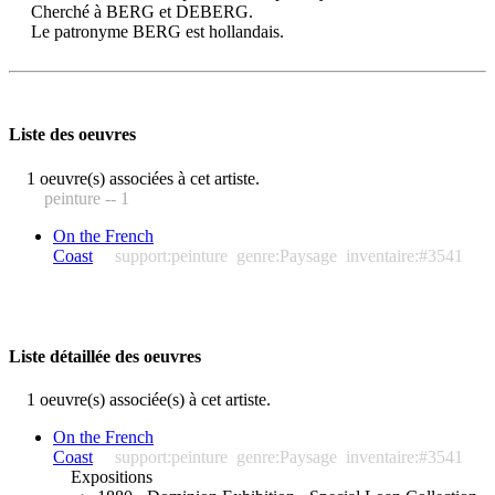
Cherché à BERG et DEBERG.
Le patronyme BERG est hollandais.
Liste des oeuvres
1 oeuvre(s) associées à cet artiste.
peinture -- 1
On the French
Coast
support:peinture
genre:Paysage
inventaire:#3541
Liste détaillée des oeuvres
1 oeuvre(s) associée(s) à cet artiste.
On the French
Coast
support:peinture
genre:Paysage
inventaire:#3541
Expositions