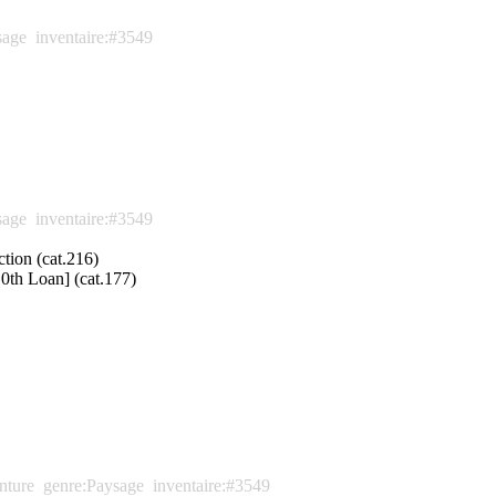
sage
inventaire:#3549
sage
inventaire:#3549
tion (cat.216)
0th Loan] (cat.177)
nture
genre:Paysage
inventaire:#3549