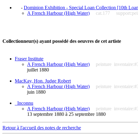
-
Dominion Exhibition - Special Loan Collection [10th Loa
A French Harbour (High Water)
cat.177
support:pei
Collectionneur(s) ayant possédé des oeuvres de cet artiste
Fraser Institute
A French Harbour (High Water)
peinture
inventaire:
juillet 1880
MacKay, Hon. Judge Robert
A French Harbour (High Water)
peinture
inventaire:
juin 1880
_Inconnu
A French Harbour (High Water)
peinture
inventaire:
13 septembre 1880 à 25 septembre 1880
Retour à l'accueil des notes de recherche