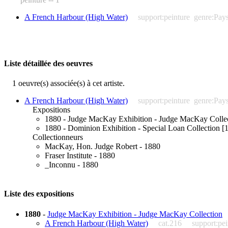
A French Harbour (High Water)
support:peinture
genre:Pay
Liste détaillée des oeuvres
1 oeuvre(s) associée(s) à cet artiste.
A French Harbour (High Water)
support:peinture
genre:Pay
Expositions
1880 - Judge MacKay Exhibition - Judge MacKay Collec
1880 - Dominion Exhibition - Special Loan Collection [1
Collectionneurs
MacKay, Hon. Judge Robert - 1880
Fraser Institute - 1880
_Inconnu - 1880
Liste des expositions
1880
-
Judge MacKay Exhibition - Judge MacKay Collection
A French Harbour (High Water)
cat.216
support:pei