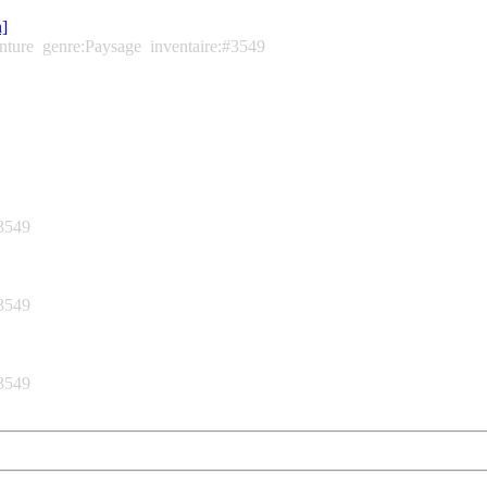
n]
nture
genre:Paysage
inventaire:#3549
#3549
#3549
#3549