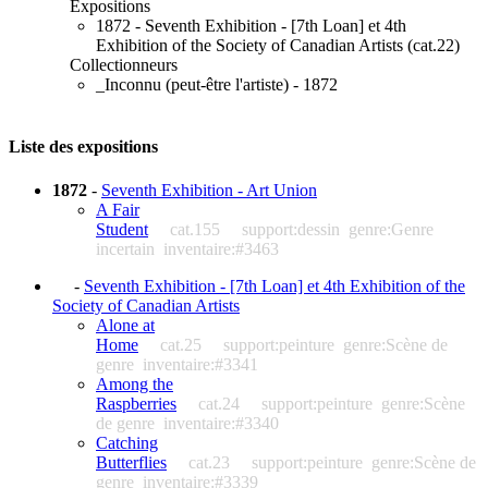
Expositions
1872 - Seventh Exhibition - [7th Loan] et 4th
Exhibition of the Society of Canadian Artists (cat.22)
Collectionneurs
_Inconnu (peut-être l'artiste) - 1872
Liste des expositions
1872
-
Seventh Exhibition - Art Union
A Fair
Student
cat.155
support:dessin
genre:Genre
incertain
inventaire:#3463
-
Seventh Exhibition - [7th Loan] et 4th Exhibition of the
Society of Canadian Artists
Alone at
Home
cat.25
support:peinture
genre:Scène de
genre
inventaire:#3341
Among the
Raspberries
cat.24
support:peinture
genre:Scène
de genre
inventaire:#3340
Catching
Butterflies
cat.23
support:peinture
genre:Scène de
genre
inventaire:#3339