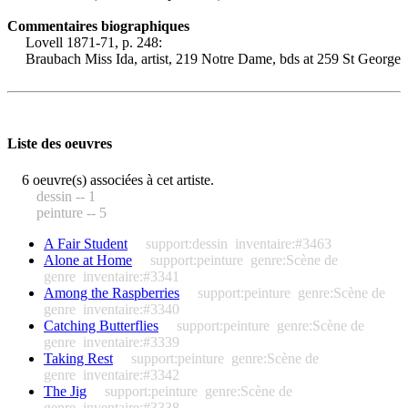
Commentaires biographiques
Lovell 1871-71, p. 248:
Braubach Miss Ida, artist, 219 Notre Dame, bds at 259 St George
Liste des oeuvres
6 oeuvre(s) associées à cet artiste.
dessin -- 1
peinture -- 5
A Fair Student
support:dessin
inventaire:#3463
Alone at Home
support:peinture
genre:Scène de
genre
inventaire:#3341
Among the Raspberries
support:peinture
genre:Scène de
genre
inventaire:#3340
Catching Butterflies
support:peinture
genre:Scène de
genre
inventaire:#3339
Taking Rest
support:peinture
genre:Scène de
genre
inventaire:#3342
The Jig
support:peinture
genre:Scène de
genre
inventaire:#3338