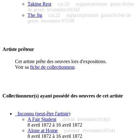
Taking Rest
cat.26
support:peinture
genre:Scène
de genre
inventaire:#3342
The Jig
cat.22
support:peinture
genre:Scène de
genre
inventaire:#3338
Artiste prêteur
Cet artiste prête des oeuvres lors d'expositions.
Voir sa
fiche de collectionneur
.
Collectionneur(s) ayant possédé des oeuvres de cet artiste
_Inconnu (peut-être l'artiste)
A Fair Student
dessin
inventaire:#3463
8 avril 1872 à 16 avril 1872
Alone at Home
peinture
inventaire:#3341
8 avril 1872 à 16 avril 1872