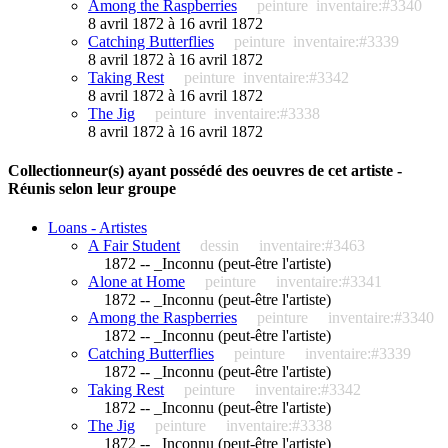
Among the Raspberries
peinture
inventaire:#3340
8 avril 1872 à 16 avril 1872
Catching Butterflies
peinture
inventaire:#3339
8 avril 1872 à 16 avril 1872
Taking Rest
peinture
inventaire:#3342
8 avril 1872 à 16 avril 1872
The Jig
peinture
inventaire:#3338
8 avril 1872 à 16 avril 1872
Collectionneur(s) ayant possédé des oeuvres de cet artiste -
Réunis selon leur groupe
Loans - Artistes
A Fair Student
dessin
inventaire:#3463
1872 -- _Inconnu (peut-être l'artiste)
Alone at Home
peinture
inventaire:#3341
1872 -- _Inconnu (peut-être l'artiste)
Among the Raspberries
peinture
inventaire:#3340
1872 -- _Inconnu (peut-être l'artiste)
Catching Butterflies
peinture
inventaire:#3339
1872 -- _Inconnu (peut-être l'artiste)
Taking Rest
peinture
inventaire:#3342
1872 -- _Inconnu (peut-être l'artiste)
The Jig
peinture
inventaire:#3338
1872 -- _Inconnu (peut-être l'artiste)