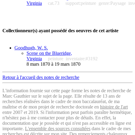
Virginia
cat.73
support:peinture
genre:Paysage
inv
Collectionneur(s) ayant possédé des oeuvres de cet artiste
Goodhugh, W. S.
Scene on the Blueridge,
Virginia
peinture
inventaire:#3192
8 mars 1870 à 19 mars 1870
Retour à l'accueil des notes de recherche
L'information fournie sur cette page forme les notes de recherche de
Marc Gauthier sur le sujet de la page. Elle résulte de 13 ans de
recherches réalisées dans le cadre de mon baccalauréat, de ma
maîtrise et de mon projet de recherche doctorale en
histoire de l'art
entre 2007 et 2019. Si l'information peut parfois paraître hermétique,
n'hésitez pas à me contacter pour plus de détails. En effet, la
documentation que je possède et qui n'est pas accessible en ligne est
importante.
L'ensemble des sources consultées
dans le cadre de mes
recherches est décrite sur mon site. Des remerciements chaleureux