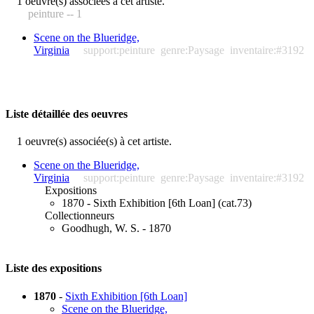
1 oeuvre(s) associées à cet artiste.
peinture -- 1
Scene on the Blueridge,
Virginia
support:peinture
genre:Paysage
inventaire:#3192
Liste détaillée des oeuvres
1 oeuvre(s) associée(s) à cet artiste.
Scene on the Blueridge,
Virginia
support:peinture
genre:Paysage
inventaire:#3192
Expositions
1870 - Sixth Exhibition [6th Loan] (cat.73)
Collectionneurs
Goodhugh, W. S. - 1870
Liste des expositions
1870
-
Sixth Exhibition [6th Loan]
Scene on the Blueridge,