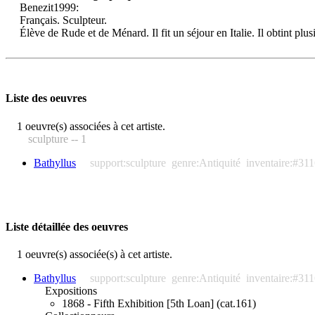
Benezit1999:
Français. Sculpteur.
Élève de Rude et de Ménard. Il fit un séjour en Italie. Il obtint plusie
Liste des oeuvres
1 oeuvre(s) associées à cet artiste.
sculpture -- 1
Bathyllus
support:sculpture
genre:Antiquité
inventaire:#31
Liste détaillée des oeuvres
1 oeuvre(s) associée(s) à cet artiste.
Bathyllus
support:sculpture
genre:Antiquité
inventaire:#31
Expositions
1868 - Fifth Exhibition [5th Loan] (cat.161)