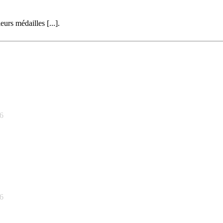
urs médailles [...].
16
16