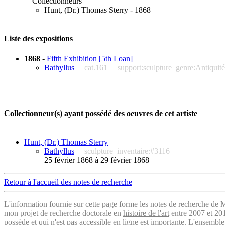
Collectionneurs
Hunt, (Dr.) Thomas Sterry - 1868
Liste des expositions
1868
-
Fifth Exhibition [5th Loan]
Bathyllus
cat.161
support:sculpture
genre:Antiquité
Collectionneur(s) ayant possédé des oeuvres de cet artiste
Hunt, (Dr.) Thomas Sterry
Bathyllus
sculpture
inventaire:#3116
25 février 1868 à 29 février 1868
Retour à l'accueil des notes de recherche
L'information fournie sur cette page forme les notes de recherche de M
mon projet de recherche doctorale en
histoire de l'art
entre 2007 et 2019
possède et qui n'est pas accessible en ligne est importante.
L'ensemble 