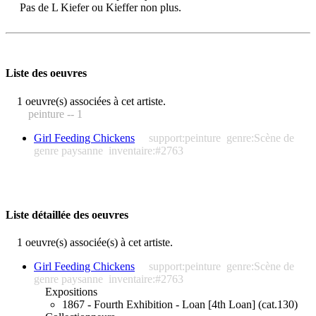
Pas de L Kiefer ou Kieffer non plus.
Liste des oeuvres
1 oeuvre(s) associées à cet artiste.
peinture -- 1
Girl Feeding Chickens
support:peinture
genre:Scène de
genre paysanne
inventaire:#2763
Liste détaillée des oeuvres
1 oeuvre(s) associée(s) à cet artiste.
Girl Feeding Chickens
support:peinture
genre:Scène de
genre paysanne
inventaire:#2763
Expositions
1867 - Fourth Exhibition - Loan [4th Loan] (cat.130)