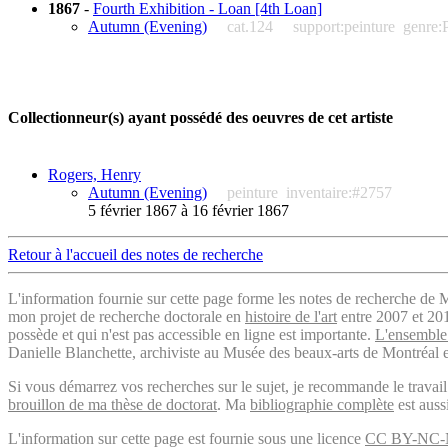
1867
-
Fourth Exhibition - Loan [4th Loan]
Autumn (Evening)
cat.124
support:peinture
genre:
Collectionneur(s) ayant possédé des oeuvres de cet artiste
Rogers, Henry
Autumn (Evening)
peinture
inventaire:#2757
5 février 1867 à 16 février 1867
Retour à l'accueil des notes de recherche
L'information fournie sur cette page forme les notes de recherche de M
mon projet de recherche doctorale en
histoire de l'art
entre 2007 et 2019
possède et qui n'est pas accessible en ligne est importante.
L'ensemble 
Danielle Blanchette, archiviste au Musée des beaux-arts de Montréal e
Si vous démarrez vos recherches sur le sujet, je recommande le trava
brouillon de ma thèse de doctorat
. Ma
bibliographie complète
est auss
L'information sur cette page est fournie sous une licence
CC BY-NC-