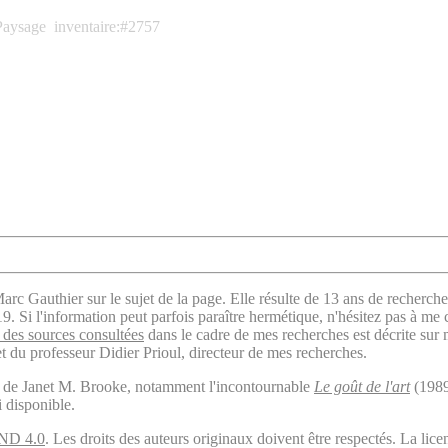
Paysage
inventaire:#2757
arc Gauthier sur le sujet de la page. Elle résulte de 13 ans de recherche
. Si l'information peut parfois paraître hermétique, n'hésitez pas à me 
des sources consultées
dans le cadre de mes recherches est décrite sur
t du professeur Didier Prioul, directeur de mes recherches.
il de Janet M. Brooke, notamment l'incontournable
Le goût de l'art
(1989
i disponible.
ND 4.0
. Les droits des auteurs originaux doivent être respectés. La 