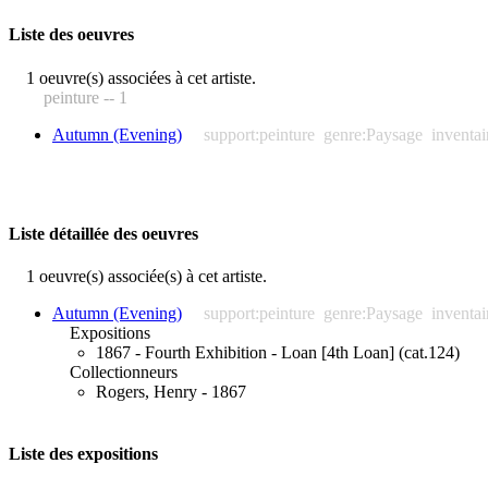
Liste des oeuvres
1 oeuvre(s) associées à cet artiste.
peinture -- 1
Autumn (Evening)
support:peinture
genre:Paysage
inventa
Liste détaillée des oeuvres
1 oeuvre(s) associée(s) à cet artiste.
Autumn (Evening)
support:peinture
genre:Paysage
inventa
Expositions
1867 - Fourth Exhibition - Loan [4th Loan] (cat.124)
Collectionneurs
Rogers, Henry - 1867
Liste des expositions