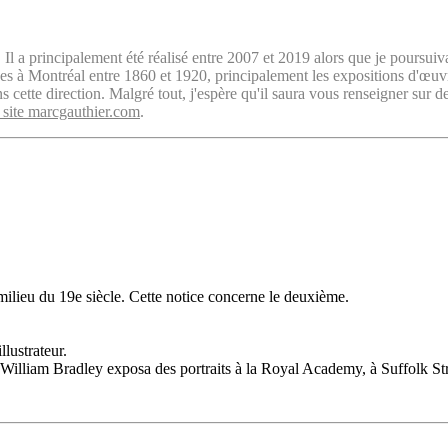
. Il a principalement été réalisé entre 2007 et 2019 alors que je poursuiv
isées à Montréal entre 1860 et 1920, principalement les expositions d'œu
cette direction. Malgré tout, j'espère qu'il saura vous renseigner sur d
 site marcgauthier.com
.
milieu du 19e siècle. Cette notice concerne le deuxième.
lustrateur.
n William Bradley exposa des portraits à la Royal Academy, à Suffolk S