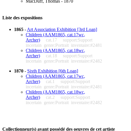
MacDuff, Thomas - 1870
Liste des expositions
1865
-
Art Association Exhibition [3rd Loan]
Children (AAM1865, cat.17wc,
Archer)
cat.17
support:Support
incertain
genre:Portrait
inventaire:#2481
Children (AAM1865, cat.18wc,
Archer)
cat.18
support:Support
incertain
genre:Portrait
inventaire:#2482
1870
-
Sixth Exhibition [6th Loan]
Children (AAM1865, cat.17wc,
Archer)
cat.1
support:Support
incertain
genre:Portrait
inventaire:#2481
Children (AAM1865, cat.18wc,
Archer)
cat.2
support:Support
incertain
genre:Portrait
inventaire:#2482
Collectionneur(s) ayant possédé des oeuvres de cet artiste