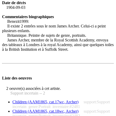
Date de décès
1904-09-03
Commentaires biographiques
Benezit1999:
Il existe 2 entrées sous le nom James Archer. Celui-ci a peint
plusieurs enfants.
Britannique. Peintre de sujets de genre, portraits.
James Archer, membre de la Royal Scottish Academy, envoya
des tableaux à Londres à la royal Academy, ainsi que quelques toiles
à la British Institution et à Suffolk Street.
Liste des oeuvres
2 oeuvre(s) associées à cet artiste.
Support incertain -- 2
Children (AAM1865, cat.17wc, Archer)
support:Support
incertain
genre:Portrait
inventaire:#2481
Children (AAM1865, cat.18wc, Archer)
support:Support
incertain
genre:Portrait
inventaire:#2482