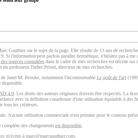
s selon leur groupe
arc Gauthier sur le sujet de la page. Elle résulte de 13 ans de recherche
. Si l'information peut parfois paraître hermétique, n'hésitez pas à me 
des sources consultées
dans le cadre de mes recherches est décrite sur
t du professeur Didier Prioul, directeur de mes recherches.
il de Janet M. Brooke, notamment l'incontournable
Le goût de l'art
(1989
i disponible.
ND 4.0
. Les droits des auteurs originaux doivent être respectés. La 
ordance avec la définition canadienne d'une utilisation équitable à des 
e tous les créateurs.
ite. Aucune utilisation commerciale n'est permise pour le contenu présen
ogie complète des changements
est disponible
.
ouvez m'écrire à marc@marcgauthier.com.