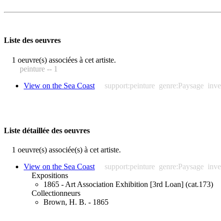
Liste des oeuvres
1 oeuvre(s) associées à cet artiste.
peinture -- 1
View on the Sea Coast
support:peinture
genre:Paysage
inve
Liste détaillée des oeuvres
1 oeuvre(s) associée(s) à cet artiste.
View on the Sea Coast
support:peinture
genre:Paysage
inve
Expositions
1865 - Art Association Exhibition [3rd Loan] (cat.173)
Collectionneurs
Brown, H. B. - 1865