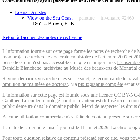
Collectionneur(s) ayant possédé des oeuvres de cet artiste - Réuni
Loans - Artistes
View on the Sea Coast
peinture
inventaire:#2460
1865 -- Brown, H. B.
Retour à l'accueil des notes de recherche
L'information fournie sur cette page forme les notes de recherche de M
mon projet de recherche doctorale en
histoire de l'art
entre 2007 et 2019
possède et qui n'est pas accessible en ligne est importante.
L'ensemble 
Danielle Blanchette, archiviste au Musée des beaux-arts de Montréal e
Si vous démarrez vos recherches sur le sujet, je recommande le trava
brouillon de ma thèse de doctorat
. Ma
bibliographie complète
est auss
L'information sur cette page est fournie sous une licence
CC BY-NC-
Gauthier. Le contenu protégé par droit d'auteur est diffusé ici en conc
public demeure dans le domaine public. Merci de respecter les droits d
Aucune utilisation commerciale n'est faite du contenu présenté sur ce s
La date de la dernière mise à jour est le 11 juillet 2026. La chronol
Pour toute question relative au contenu présenté sur ce site, vous p