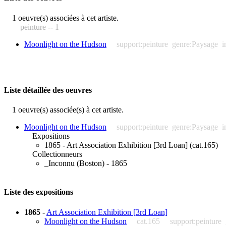
1 oeuvre(s) associées à cet artiste.
peinture -- 1
Moonlight on the Hudson
support:peinture
genre:Paysage
i
Liste détaillée des oeuvres
1 oeuvre(s) associée(s) à cet artiste.
Moonlight on the Hudson
support:peinture
genre:Paysage
i
Expositions
1865 - Art Association Exhibition [3rd Loan] (cat.165)
Collectionneurs
_Inconnu (Boston) - 1865
Liste des expositions
1865
-
Art Association Exhibition [3rd Loan]
Moonlight on the Hudson
cat.165
support:peinture