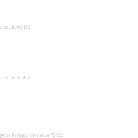
nventaire:#2452
nventaire:#2452
genre:Paysage
inventaire:#2452