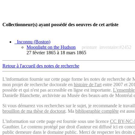
Collectionneur(s) ayant possédé des oeuvres de cet artiste
_Inconnu (Boston)
Moonlight on the Hudson
peinture
inventaire:#2452
27 février 1865 à 18 mars 1865
Retour à l'accueil des notes de recherche
L'information fournie sur cette page forme les notes de recherche de M
mon projet de recherche doctorale en
histoire de l'art
entre 2007 et 2019
possède et qui n'est pas accessible en ligne est importante.
L'ensemble 
Danielle Blanchette, archiviste au Musée des beaux-arts de Montréal e
Si vous démarrez vos recherches sur le sujet, je recommande le trava
brouillon de ma thèse de doctorat
. Ma
bibliographie complète
est auss
L'information sur cette page est fournie sous une licence
CC BY-NC-
Gauthier. Le contenu protégé par droit d'auteur est diffusé ici en conc
public demeure dans le domaine public. Merci de respecter les droits d