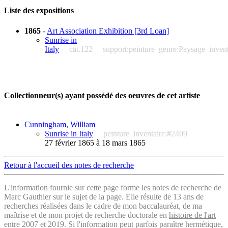
Liste des expositions
1865
-
Art Association Exhibition [3rd Loan]
Sunrise in
Italy
cat.122
support:peinture
genre:Paysage
inven
Collectionneur(s) ayant possédé des oeuvres de cet artiste
Cunningham, William
Sunrise in Italy
peinture
inventaire:#2409
27 février 1865 à 18 mars 1865
Retour à l'accueil des notes de recherche
L'information fournie sur cette page forme les notes de recherche de
Marc Gauthier sur le sujet de la page. Elle résulte de 13 ans de
recherches réalisées dans le cadre de mon baccalauréat, de ma
maîtrise et de mon projet de recherche doctorale en
histoire de l'art
entre 2007 et 2019. Si l'information peut parfois paraître hermétique,