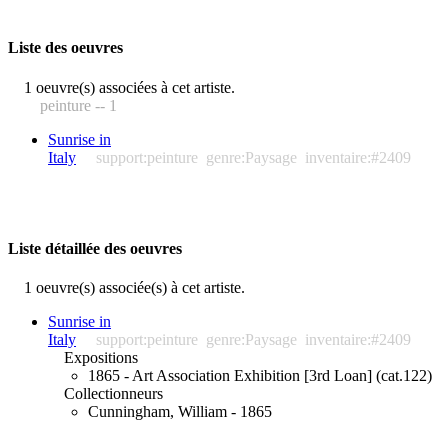
Liste des oeuvres
1 oeuvre(s) associées à cet artiste.
peinture -- 1
Sunrise in
Italy
support:peinture
genre:Paysage
inventaire:#2409
Liste détaillée des oeuvres
1 oeuvre(s) associée(s) à cet artiste.
Sunrise in
Italy
support:peinture
genre:Paysage
inventaire:#2409
Expositions
1865 - Art Association Exhibition [3rd Loan] (cat.122)
Collectionneurs
Cunningham, William - 1865