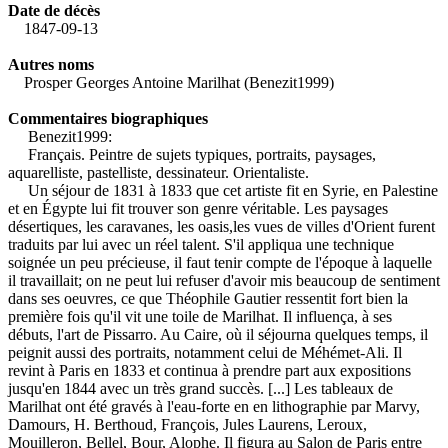
Date de décès
1847-09-13
Autres noms
Prosper Georges Antoine Marilhat (Benezit1999)
Commentaires biographiques
Benezit1999:
Français. Peintre de sujets typiques, portraits, paysages,
aquarelliste, pastelliste, dessinateur. Orientaliste.
Un séjour de 1831 à 1833 que cet artiste fit en Syrie, en Palestine
et en Égypte lui fit trouver son genre véritable. Les paysages
désertiques, les caravanes, les oasis,les vues de villes d'Orient furent
traduits par lui avec un réel talent. S'il appliqua une technique
soignée un peu précieuse, il faut tenir compte de l'époque à laquelle
il travaillait; on ne peut lui refuser d'avoir mis beaucoup de sentiment
dans ses oeuvres, ce que Théophile Gautier ressentit fort bien la
première fois qu'il vit une toile de Marilhat. Il influença, à ses
débuts, l'art de Pissarro. Au Caire, où il séjourna quelques temps, il
peignit aussi des portraits, notamment celui de Méhémet-Ali. Il
revint à Paris en 1833 et continua à prendre part aux expositions
jusqu'en 1844 avec un très grand succès. [...] Les tableaux de
Marilhat ont été gravés à l'eau-forte en en lithographie par Marvy,
Damours, H. Berthoud, François, Jules Laurens, Leroux,
Mouilleron, Bellel, Bour, Alophe. Il figura au Salon de Paris entre