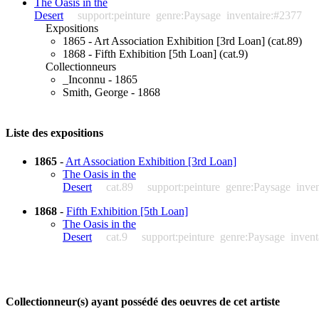
The Oasis in the
Desert
support:peinture
genre:Paysage
inventaire:#2377
Expositions
1865 - Art Association Exhibition [3rd Loan] (cat.89)
1868 - Fifth Exhibition [5th Loan] (cat.9)
Collectionneurs
_Inconnu - 1865
Smith, George - 1868
Liste des expositions
1865
-
Art Association Exhibition [3rd Loan]
The Oasis in the
Desert
cat.89
support:peinture
genre:Paysage
inve
1868
-
Fifth Exhibition [5th Loan]
The Oasis in the
Desert
cat.9
support:peinture
genre:Paysage
invent
Collectionneur(s) ayant possédé des oeuvres de cet artiste