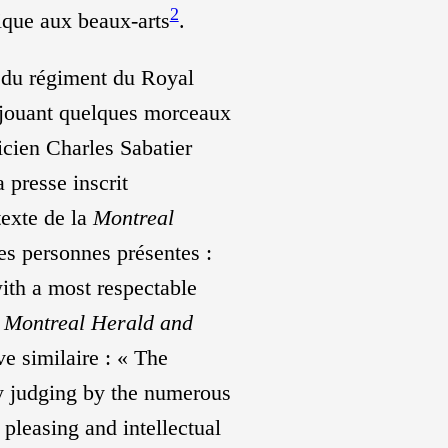
2
fique aux beaux-arts
.
e du régiment du Royal
 jouant quelques morceaux
icien Charles Sabatier
 presse inscrit
texte de la
Montreal
des personnes présentes :
ith a most respectable
e
Montreal Herald and
e similaire : « The
y judging by the numerous
pleasing and intellectual