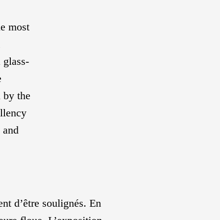
he most
,
 glass-
e
 by the
ellency
 and
ent d’être soulignés. En