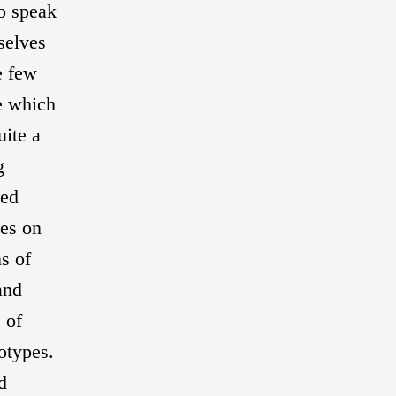
o speak
rselves
e few
e which
uite a
g
ted
hes on
s of
and
 of
otypes.
d