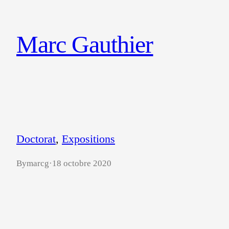
Aller
au
Marc Gauthier
contenu
Doctorat
, 
Expositions
By
marcg
·
18 octobre 2020