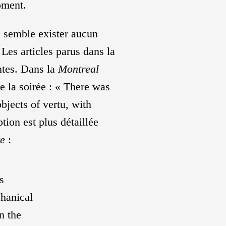
oment.
e semble exister aucun
 Les articles parus dans la
ntes. Dans la
Montreal
de la soirée : « There was
bjects of vertu, with
ion est plus détaillée
e
:
s
chanical
n the