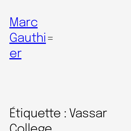
Marc
Gauthi
er
Étiquette :
Vassar
College