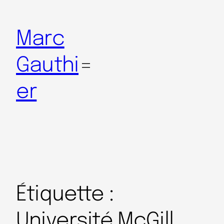
Marc
Gauthi
er
Étiquette :
Université McGill