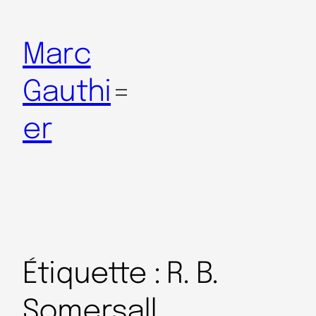
Marc
Gauthi
er
Étiquette :
R. B.
Somersall