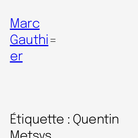
Marc
Gauthi
er
Étiquette :
Quentin
Metsys