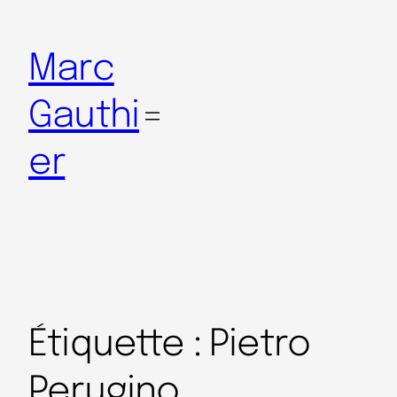
Marc
Gauthi
er
Étiquette :
Pietro
Perugino