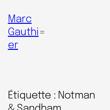
Marc
Gauthi
er
Étiquette :
Notman
& Sandham