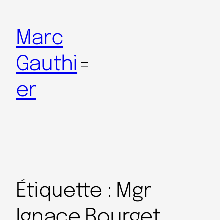
Marc
Gauthi
er
Étiquette :
Mgr
Ignace Bourget