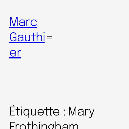
Marc
Gauthi
er
Étiquette :
Mary
Frothingham