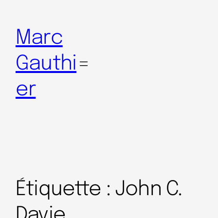
Marc
Gauthi
er
Étiquette :
John C.
Davie