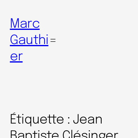
Marc
Gauthi
er
Étiquette :
Jean
Baptiste Clésinger