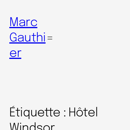
Marc
Gauthi
er
Étiquette :
Hôtel
Windsor