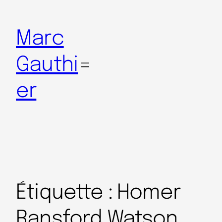
Marc
Gauthi
er
Étiquette :
Homer
Ransford Watson