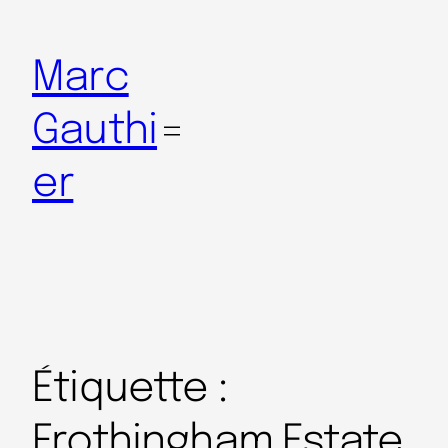
Marc
Gauthi
er
Étiquette :
Frothingham Estate