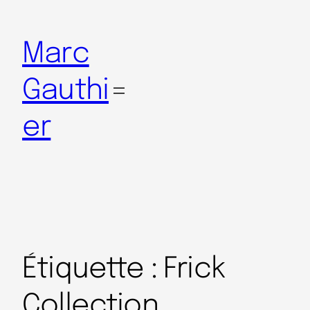
Marc
Gauthi
er
Étiquette :
Frick
Collection