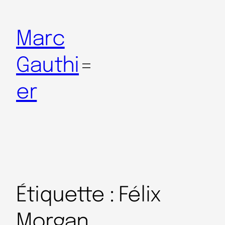
Marc
Gauthi
er
Étiquette :
Félix
Morgan