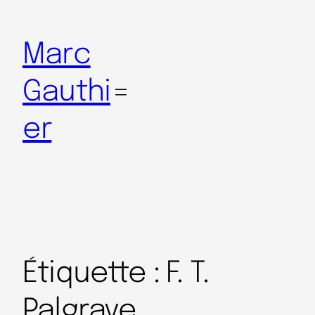
Marc
Gauthi
er
Étiquette :
F. T.
Palgrave