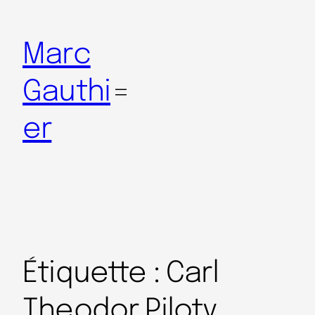
Marc
Gauthi
er
Étiquette :
Carl
Theodor Piloty