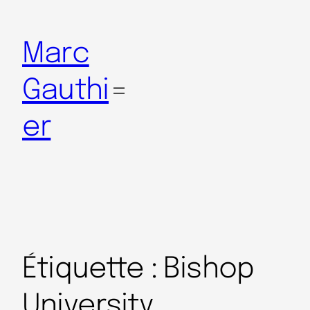
Marc
Gauthi
er
Étiquette :
Bishop
University