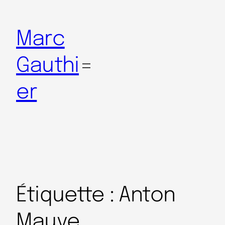
Marc
Gauthi
er
Étiquette :
Anton
Mauve