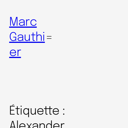
Marc
Gauthi
er
Étiquette :
Alexander