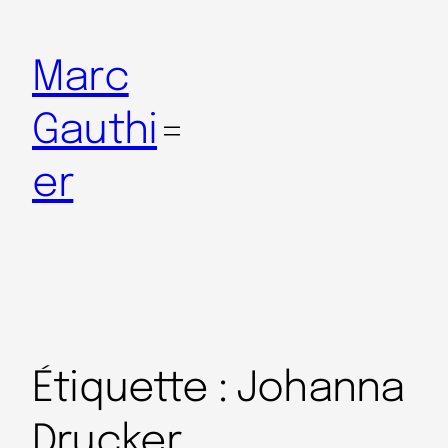
Marc
Gauthi
er
Étiquette :
Johanna
Drucker