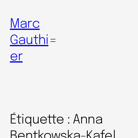
Marc
Gauthi
er
Étiquette :
Anna
Bentkowska-Kafel