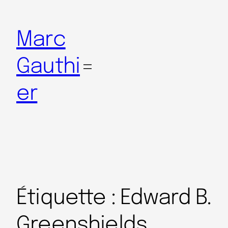
Marc
Gauthi
er
Étiquette :
Edward B.
Greenshields