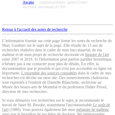
Awake
support:peinture
genre:Genre
incertain
inventaire:#1391
Retour à l'accueil des notes de recherche
L'information fournie sur cette page forme les notes de recherche de
Marc Gauthier sur le sujet de la page. Elle résulte de 13 ans de
recherches réalisées dans le cadre de mon baccalauréat, de ma
maîtrise et de mon projet de recherche doctorale en
histoire de l'art
entre 2007 et 2019. Si l'information peut parfois paraître hermétique,
n'hésitez pas à me contacter pour plus de détails. En effet, la
documentation que je possède et qui n'est pas accessible en ligne est
importante.
L'ensemble des sources consultées
dans le cadre de mes
recherches est décrite sur mon site. Des remerciements chaleureux
sont exprimés à l'endroit de Danielle Blanchette, archiviste au
Musée des beaux-arts de Montréal et du professeur Didier Prioul,
directeur de mes recherches.
Si vous démarrez vos recherches sur le sujet, je recommande le
travail de Janet M. Brooke, notamment l'incontournable
Le goût de
l'art
(1989). Vous pouvez également lire mon
mémoire de maîtrise
ainsi que le
brouillon de ma thèse de doctorat
. Ma
bibliographie