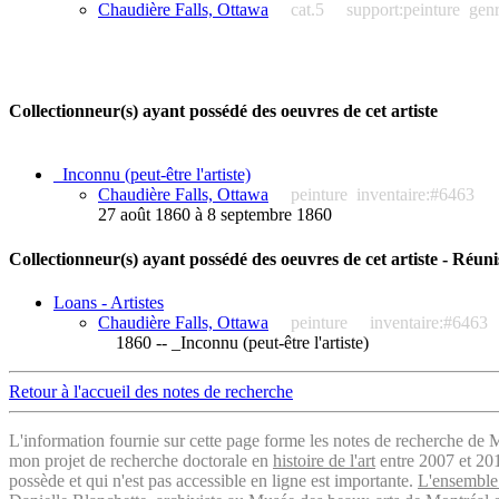
Chaudière Falls, Ottawa
cat.5
support:peinture
gen
Collectionneur(s) ayant possédé des oeuvres de cet artiste
_Inconnu (peut-être l'artiste)
Chaudière Falls, Ottawa
peinture
inventaire:#6463
27 août 1860 à 8 septembre 1860
Collectionneur(s) ayant possédé des oeuvres de cet artiste - Réuni
Loans - Artistes
Chaudière Falls, Ottawa
peinture
inventaire:#6463
1860 -- _Inconnu (peut-être l'artiste)
Retour à l'accueil des notes de recherche
L'information fournie sur cette page forme les notes de recherche de M
mon projet de recherche doctorale en
histoire de l'art
entre 2007 et 2019
possède et qui n'est pas accessible en ligne est importante.
L'ensemble 