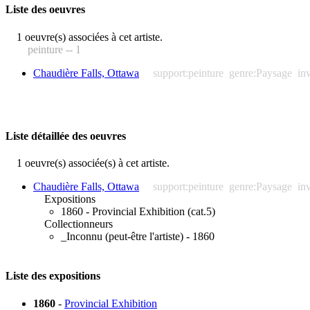
Liste des oeuvres
1 oeuvre(s) associées à cet artiste.
peinture -- 1
Chaudière Falls, Ottawa
support:peinture
genre:Paysage
in
Liste détaillée des oeuvres
1 oeuvre(s) associée(s) à cet artiste.
Chaudière Falls, Ottawa
support:peinture
genre:Paysage
in
Expositions
1860 - Provincial Exhibition (cat.5)
Collectionneurs
_Inconnu (peut-être l'artiste) - 1860
Liste des expositions
1860
-
Provincial Exhibition