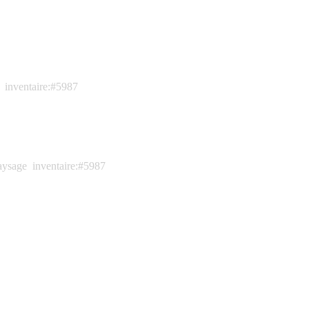
inventaire:#5987
aysage
inventaire:#5987