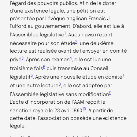
l’égard des pouvoirs publics. Afin de la doter
d’une existence légale, une pétition est
présentée par l’évêque anglican Francis J.
Fulford au gouvernement. D’abord, elle est lue à
1
l’Assemblée législative
. Aucun avis n’étant
2
nécessaire pour son étude
, une deuxième
lecture est réalisée avant de l’envoyer en comité
3
4
privé
. Après son examen
, elle est lue une
5
troisième fois
puis transmise au Conseil
6
7
législatif
. Après une nouvelle étude en comité
8
et une autre lecture
, elle est adoptée par
9
l’Assemblée législative sans modification
.
L’acte d’incorporation de l’AAM reçoit la
10
sanction royale le 23 avril 1860
. À partir de
cette date, l’association possède une existence
légale.