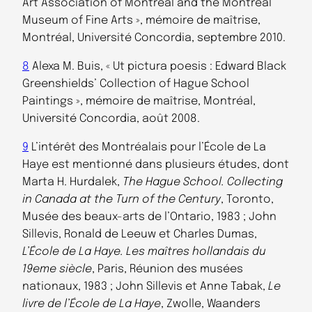
Art Association of Montreal and the Montreal
Museum of Fine Arts », mémoire de maîtrise,
Montréal, Université Concordia, septembre 2010.
8
Alexa M. Buis, « Ut pictura poesis : Edward Black
Greenshields’ Collection of Hague School
Paintings », mémoire de maîtrise, Montréal,
Université Concordia, août 2008.
9
L’intérêt des Montréalais pour l’École de La
Haye est mentionné dans plusieurs études, dont
Marta H. Hurdalek,
The Hague School. Collecting
in Canada at the Turn of the Century
, Toronto,
Musée des beaux-arts de l’Ontario, 1983 ; John
Sillevis, Ronald de Leeuw et Charles Dumas,
L’École de La Haye. Les maîtres hollandais du
19eme siècle
, Paris, Réunion des musées
nationaux, 1983 ; John Sillevis et Anne Tabak,
Le
livre de l’École de La Haye
, Zwolle, Waanders