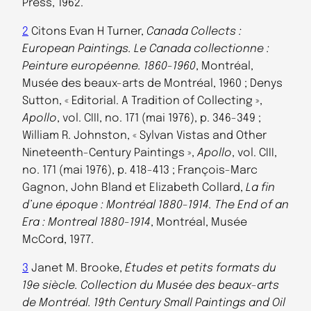
Press, 1962.
2
Citons Evan H Turner,
Canada Collects :
European Paintings. Le Canada collectionne :
Peinture européenne. 1860-1960
, Montréal,
Musée des beaux-arts de Montréal, 1960 ; Denys
Sutton, « Editorial. A Tradition of Collecting »,
Apollo
, vol. CIII, no. 171 (mai 1976), p. 346-349 ;
William R. Johnston, « Sylvan Vistas and Other
Nineteenth-Century Paintings »,
Apollo
, vol. CIII,
no. 171 (mai 1976), p. 418-413 ; François-Marc
Gagnon, John Bland et Elizabeth Collard,
La fin
d’une époque : Montréal 1880-1914. The End of an
Era : Montreal 1880-1914
, Montréal, Musée
McCord, 1977.
3
Janet M. Brooke,
Études et petits formats du
19e siècle. Collection du Musée des beaux-arts
de Montréal. 19th Century Small Paintings and Oil