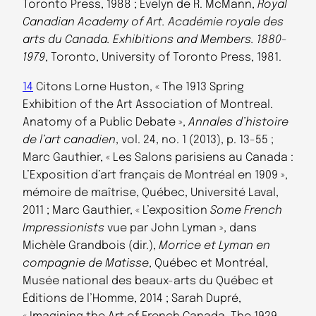
Toronto Press, 1988 ; Evelyn de R. McMann,
Royal
Canadian Academy of Art. Académie royale des
arts du Canada. Exhibitions and Members. 1880-
1979
, Toronto, University of Toronto Press, 1981.
14
Citons Lorne Huston, « The 1913 Spring
Exhibition of the Art Association of Montreal.
Anatomy of a Public Debate »,
Annales d’histoire
de l’art canadien
, vol. 24, no. 1 (2013), p. 13-55 ;
Marc Gauthier, « Les Salons parisiens au Canada :
L’Exposition d’art français de Montréal en 1909 »,
mémoire de maîtrise, Québec, Université Laval,
2011 ; Marc Gauthier, « L’exposition
Some French
Impressionists
vue par John Lyman », dans
Michèle Grandbois (dir.),
Morrice et Lyman en
compagnie de Matisse
, Québec et Montréal,
Musée national des beaux-arts du Québec et
Éditions de l’Homme, 2014 ; Sarah Dupré,